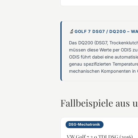
🔬
GOLF 7 DSG7 / DQ200 – W
Das DQ200 (DSG7, Trockenklutch)
müssen diese Werte per ODIS zu
ODIS führt dabei eine automatisi
genau spezifizierten Temperatur
mechanischen Komponenten in 
Fallbeispiele aus 
DSG-Mechatronik
VW Golf 7 2.0 TDI DSG (2016)