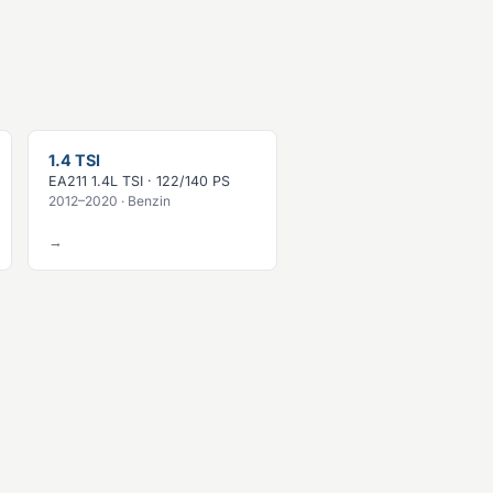
1.4 TSI
EA211 1.4L TSI · 122/140 PS
2012–2020 · Benzin
→