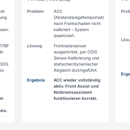
tet
Problem
ACC
Pro
dung
(Abstandsregeltempomat)
nach Frontschaden nicht
ssen.
kalibriert – System
deaktiviert.
Lös
P17BF
Lösung
Frontradarsensor
ik-
ausgerichtet, per ODIS
Sensor-Kalibrierung und
ODIS
statischer/dynamischer
eu
Abgleich durchgeführt.
Erge
Ergebnis
ACC wieder vollständig
aktiv. Front Assist und
Notbremsassistent
km
funktionieren korrekt.
eis.