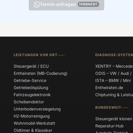
Termin anfragen
FERIENZEIT
LEISTUNGEN VOR ORT
DIAGNOSE-SYSTE
Steuergerät / ECU
XENTRY – Mercede
Entheiraten (MB-Codierung)
ODIS – VW / Audi /
Getriebe-Service
ISTA – BMW / Mini
Getriebeölspülung
Entheiraten.de
Fahrzeugelektronik
Chiptuning & Leis
Scheibendoktor
BUNDESWEIT
Unterbodenversiegelung
H2-Motorreinigung
Steuergerät klonen
Wohnmobil-Werkstatt
Reparatur-Hub
Oldtimer & Klassiker