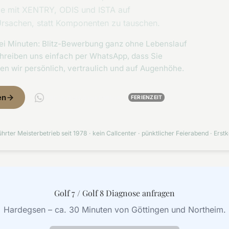
Sie mit XENTRY, ODIS und ISTA auf
Ursachen, statt Komponenten zu tauschen.
zwei Minuten: Blitz-Bewerbung ganz ohne Lebenslauf
hreiben uns einfach per WhatsApp, dass Sie
ren wir persönlich, vertraulich und auf Augenhöhe.
en
Per WhatsApp melden
FERIENZEIT
hrter Meisterbetrieb seit 1978 · kein Callcenter · pünktlicher Feierabend · Erstk
Golf 7 / Golf 8 Diagnose anfragen
Hardegsen – ca. 30 Minuten von Göttingen und Northeim.