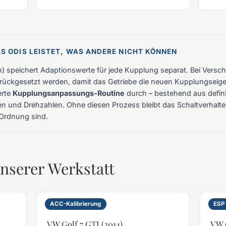
AS ODIS LEISTET, WAS ANDERE NICHT KÖNNEN
 speichert Adaptionswerte für jede Kupplung separat. Bei Versc
rückgesetzt werden, damit das Getriebe die neuen Kupplungseige
erte
Kupplungsanpassungs-Routine
durch – bestehend aus defin
en und Drehzahlen. Ohne diesen Prozess bleibt das Schaltverhalte
Ordnung sind.
unserer Werkstatt
ACC-Kalibrierung
ESP 
VW Golf 7 GTI (2014)
VW G