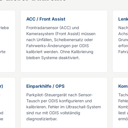
ACC / Front Assist
Lenk
riebe
Frontradarsensor (ACC) und
Nach
Kamerasystem (Front Assist) müssen
Achs
nach Unfällen, Scheibenersatz oder
Grun
Fahrwerks-Änderungen per ODIS
erfor
rte
kalibriert werden. Ohne Kalibrierung
Fahr
bleiben Systeme deaktiviert.
r)
Einparkhilfe / OPS
Kom
e
Parkpilot-Steuergerät nach Sensor-
Tach
Tausch per ODIS konfigurieren und
Fehl
kalibrieren. Fehler im Ultraschall-System
Komb
nd
sind nur mit ODIS vollständig
liest
ne
diagnostizierbar.
ermög