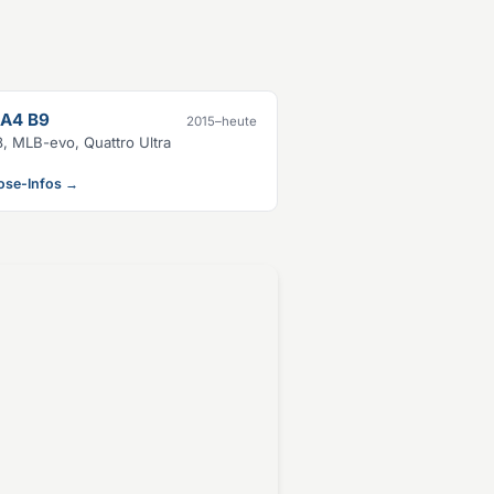
 A4 B9
2015–heute
, MLB-evo, Quattro Ultra
ose-Infos →