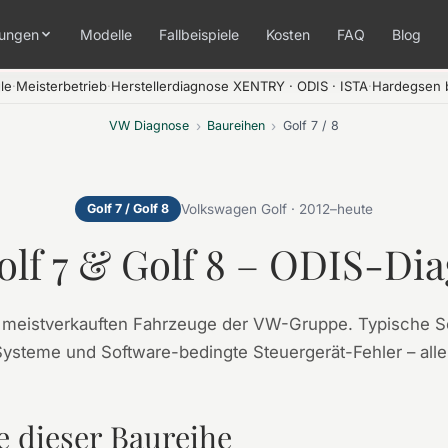
tungen
Modelle
Fallbeispiele
Kosten
FAQ
Blog
le
·
Meisterbetrieb
·
Herstellerdiagnose XENTRY · ODIS · ISTA
·
Hardegsen b
VW Diagnose
›
Baureihen
›
Golf 7 / 8
Golf 7 / Golf 8
Volkswagen Golf · 2012–heute
lf 7 & Golf 8 – ODIS-Di
ie meistverkauften Fahrzeuge der VW-Gruppe. Typische 
ysteme und Software-bedingte Steuergerät-Fehler – alle
 dieser Baureihe