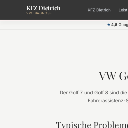
KFZ Dietrich
Zum Hauptinhalt springen
KFZ Dietrich
Leis
VW DIAGNOSE
4,8
Goog
★
VW Go
Der Golf 7 und Golf 8 sind d
Fahrerassistenz-S
Typische Probleme