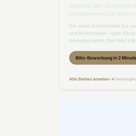
Gespräch. Bei uns arbeiten 
Herstellerniveau und finden 
Der erste Schritt kostet Sie 
und Anschreiben – oder Sie sc
Interesse haben. Den Rest klä
Blitz-Bewerbung in 2 Minut
Alle Stellen ansehen →
Familiengefü