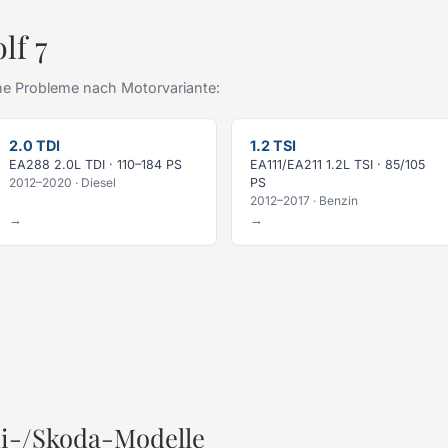
lf 7
e Probleme nach Motorvariante:
2.0 TDI
1.2 TSI
EA288 2.0L TDI · 110–184 PS
EA111/EA211 1.2L TSI · 85/105
2012–2020 · Diesel
PS
2012–2017 · Benzin
→
→
i-/Skoda-Modelle