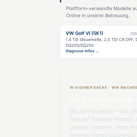
Plattform-verwandte Modelle a
Online in unserer Betreuung.
VW Golf VI (5K1)
200
1.4 TSI Steuerkette, 2.0 TDI CR DPF,
DQ200/DQ250
Diagnose-Infos →
IN EIGENER SACHE · WIR WACH
Sie lesen so etwas 
Das tun nur wenige – und gen
Teile auf Verdacht wechselt, 
Ursache verstehen. Wenn Akk
fehlende Wertschätzung das B