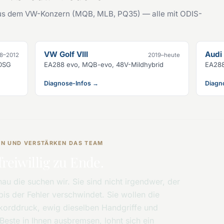
us dem VW-Konzern (MQB, MLB, PQ35) — alle mit ODIS-
VW Golf VIII
Audi
8–2012
2019–heute
 DSG
EA288 evo, MQB-evo, 48V-Mildhybrid
EA288
Diagnose-Infos →
Diagn
SEN UND VERSTÄRKEN DAS TEAM
freiwillig zu Ende.
au die suchen wir. Sie sind nicht irgendwer, der
bis der Fehler verschwindet. Sie wollen die
orddruck, ewig dieselben Handgriffe und
este in Ihnen ausbremsen, lohnt sich ein