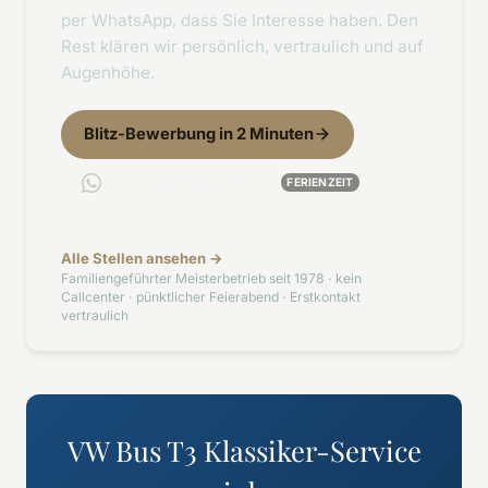
per WhatsApp, dass Sie Interesse haben. Den
Rest klären wir persönlich, vertraulich und auf
Augenhöhe.
Blitz-Bewerbung in 2 Minuten
Per WhatsApp melden
FERIENZEIT
Alle Stellen ansehen →
Familiengeführter Meisterbetrieb seit 1978 · kein
Callcenter · pünktlicher Feierabend · Erstkontakt
vertraulich
VW Bus T3 Klassiker-Service