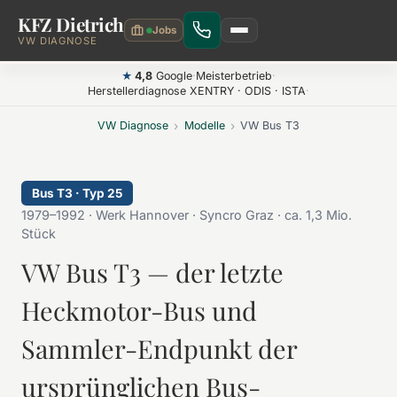
KFZ Dietrich
Zum Hauptinhalt springen
VW DIAGNOSE
4,8
Google
·
Meisterbetrieb
·
★
Herstellerdiagnose XENTRY · ODIS · ISTA
·
VW Diagnose
›
Modelle
›
VW Bus T3
Bus T3 · Typ 25
1979–1992 · Werk Hannover · Syncro Graz · ca. 1,3 Mio.
Stück
VW Bus T3 — der letzte
Heckmotor-Bus und
Sammler-Endpunkt der
ursprünglichen Bus-