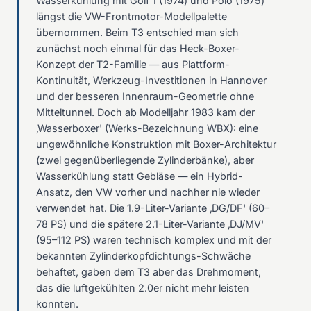
Wasserkühlung mit Golf 1 (1974) und Polo (1975)
längst die VW-Frontmotor-Modellpalette
übernommen. Beim T3 entschied man sich
zunächst noch einmal für das Heck-Boxer-
Konzept der T2-Familie — aus Plattform-
Kontinuität, Werkzeug-Investitionen in Hannover
und der besseren Innenraum-Geometrie ohne
Mitteltunnel. Doch ab Modelljahr 1983 kam der
‚Wasserboxer' (Werks-Bezeichnung WBX): eine
ungewöhnliche Konstruktion mit Boxer-Architektur
(zwei gegenüberliegende Zylinderbänke), aber
Wasserkühlung statt Gebläse — ein Hybrid-
Ansatz, den VW vorher und nachher nie wieder
verwendet hat. Die 1.9-Liter-Variante ‚DG/DF' (60–
78 PS) und die spätere 2.1-Liter-Variante ‚DJ/MV'
(95–112 PS) waren technisch komplex und mit der
bekannten Zylinderkopfdichtungs-Schwäche
behaftet, gaben dem T3 aber das Drehmoment,
das die luftgekühlten 2.0er nicht mehr leisten
konnten.