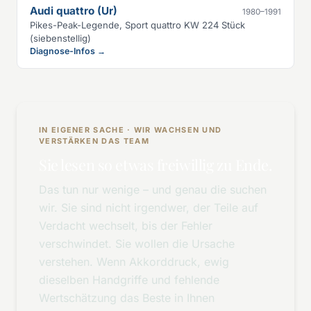
Audi quattro (Ur)
1980–1991
Pikes-Peak-Legende, Sport quattro KW 224 Stück
(siebenstellig)
Diagnose-Infos →
IN EIGENER SACHE · WIR WACHSEN UND
VERSTÄRKEN DAS TEAM
Sie lesen so etwas freiwillig zu Ende.
Das tun nur wenige – und genau die suchen
wir. Sie sind nicht irgendwer, der Teile auf
Verdacht wechselt, bis der Fehler
verschwindet. Sie wollen die Ursache
verstehen. Wenn Akkorddruck, ewig
dieselben Handgriffe und fehlende
Wertschätzung das Beste in Ihnen