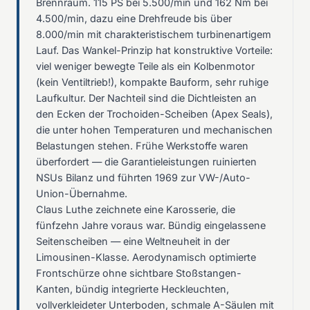
Brennraum. 115 PS bei 5.500/min und 162 Nm bei
4.500/min, dazu eine Drehfreude bis über
8.000/min mit charakteristischem turbinenartigem
Lauf. Das Wankel-Prinzip hat konstruktive Vorteile:
viel weniger bewegte Teile als ein Kolbenmotor
(kein Ventiltrieb!), kompakte Bauform, sehr ruhige
Laufkultur. Der Nachteil sind die Dichtleisten an
den Ecken der Trochoiden-Scheiben (Apex Seals),
die unter hohen Temperaturen und mechanischen
Belastungen stehen. Frühe Werkstoffe waren
überfordert — die Garantieleistungen ruinierten
NSUs Bilanz und führten 1969 zur VW-/Auto-
Union-Übernahme.
Claus Luthe zeichnete eine Karosserie, die
fünfzehn Jahre voraus war. Bündig eingelassene
Seitenscheiben — eine Weltneuheit in der
Limousinen-Klasse. Aerodynamisch optimierte
Frontschürze ohne sichtbare Stoßstangen-
Kanten, bündig integrierte Heckleuchten,
vollverkleideter Unterboden, schmale A-Säulen mit