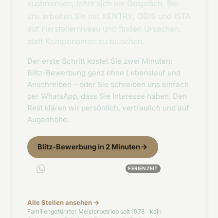
ausbremsen, lohnt sich ein Gespräch. Bei
uns arbeiten Sie mit XENTRY, ODIS und ISTA
auf Herstellerniveau und finden Ursachen,
statt Komponenten zu tauschen.
Der erste Schritt kostet Sie zwei Minuten:
Blitz-Bewerbung ganz ohne Lebenslauf und
Anschreiben – oder Sie schreiben uns einfach
per WhatsApp, dass Sie Interesse haben. Den
Rest klären wir persönlich, vertraulich und auf
Augenhöhe.
Blitz-Bewerbung in 2 Minuten
Per WhatsApp melden
FERIENZEIT
Alle Stellen ansehen →
Familiengeführter Meisterbetrieb seit 1978 · kein