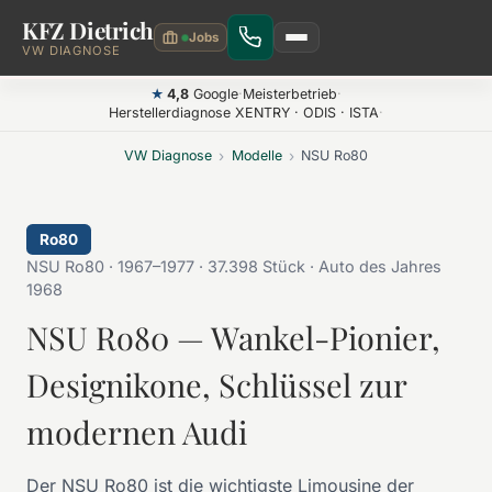
KFZ Dietrich
Zum Hauptinhalt springen
VW DIAGNOSE
4,8
Google
·
Meisterbetrieb
·
★
Herstellerdiagnose XENTRY · ODIS · ISTA
·
VW Diagnose
›
Modelle
›
NSU Ro80
Ro80
NSU Ro80 · 1967–1977 · 37.398 Stück · Auto des Jahres
1968
NSU Ro80 — Wankel-Pionier,
Designikone, Schlüssel zur
modernen Audi
Der NSU Ro80 ist die wichtigste Limousine der