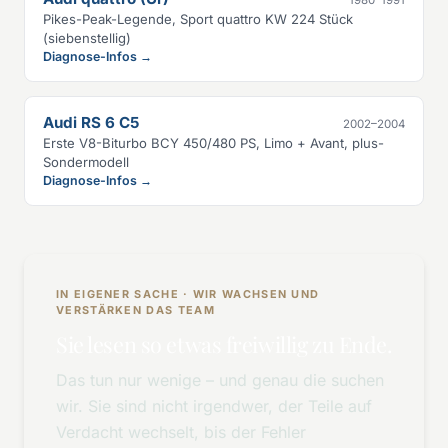
Pikes-Peak-Legende, Sport quattro KW 224 Stück
(siebenstellig)
Diagnose-Infos →
Audi RS 6 C5
2002–2004
Erste V8-Biturbo BCY 450/480 PS, Limo + Avant, plus-
Sondermodell
Diagnose-Infos →
IN EIGENER SACHE · WIR WACHSEN UND
VERSTÄRKEN DAS TEAM
Sie lesen so etwas freiwillig zu Ende.
Das tun nur wenige – und genau die suchen
wir. Sie sind nicht irgendwer, der Teile auf
Verdacht wechselt, bis der Fehler