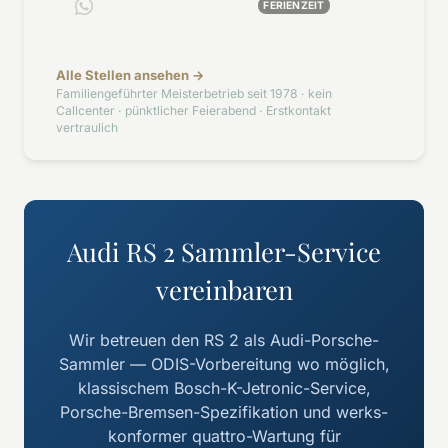
Per WhatsApp melden
FERIENZEIT
Alle Stellen ansehen →
Familiengeführter Meisterbetrieb seit 1978 · kein
Callcenter · pünktlicher Feierabend · Erstkontakt
vertraulich
Audi RS 2 Sammler-Service
vereinbaren
Wir betreuen den RS 2 als Audi-Porsche-
Sammler — ODIS-Vorbereitung wo möglich,
klassischem Bosch-K-Jetronic-Service,
Porsche-Bremsen-Spezifikation und werks-
konformer quattro-Wartung für