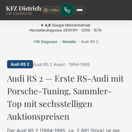
KFZ Dietrich
Zum Hauptinhalt springen
VW DIAGNOSE
4,8
Google
·
Meisterbetrieb
·
★
Herstellerdiagnose XENTRY · ODIS · ISTA
·
VW Diagnose
›
Modelle
›
Audi RS 2
Audi RS 2 Avant · 1994–1995
Audi RS 2
Audi RS 2 — Erste RS-Audi mit
Porsche-Tuning, Sammler-
Top mit sechsstelligen
Auktionspreisen
Der Audi RS 2 (1994-1995, ca. 2.891 Stück) ist der