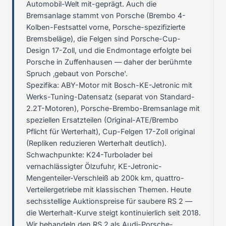
Automobil-Welt mit-geprägt. Auch die
Bremsanlage stammt von Porsche (Brembo 4-
Kolben-Festsattel vorne, Porsche-spezifizierte
Bremsbeläge), die Felgen sind Porsche-Cup-
Design 17-Zoll, und die Endmontage erfolgte bei
Porsche in Zuffenhausen — daher der berühmte
Spruch ‚gebaut von Porsche'.
Spezifika: ABY-Motor mit Bosch-KE-Jetronic mit
Werks-Tuning-Datensatz (separat von Standard-
2.2T-Motoren), Porsche-Brembo-Bremsanlage mit
speziellen Ersatzteilen (Original-ATE/Brembo
Pflicht für Werterhalt), Cup-Felgen 17-Zoll original
(Repliken reduzieren Werterhalt deutlich).
Schwachpunkte: K24-Turbolader bei
vernachlässigter Ölzufuhr, KE-Jetronic-
Mengenteiler-Verschleiß ab 200k km, quattro-
Verteilergetriebe mit klassischen Themen. Heute
sechsstellige Auktionspreise für saubere RS 2 —
die Werterhalt-Kurve steigt kontinuierlich seit 2018.
Wir behandeln den RS 2 als Audi-Porsche-