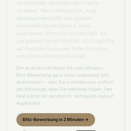
verschwindet. Sie wollen die Ursache
verstehen. Wenn Akkorddruck, ewig
dieselben Handgriffe und fehlende
Wertschätzung das Beste in Ihnen
ausbremsen, lohnt sich ein Gespräch. Bei
uns arbeiten Sie mit XENTRY, ODIS und ISTA
auf Herstellerniveau und finden Ursachen,
statt Komponenten zu tauschen.
Der erste Schritt kostet Sie zwei Minuten:
Blitz-Bewerbung ganz ohne Lebenslauf und
Anschreiben – oder Sie schreiben uns einfach
per WhatsApp, dass Sie Interesse haben. Den
Rest klären wir persönlich, vertraulich und auf
Augenhöhe.
Blitz-Bewerbung in 2 Minuten