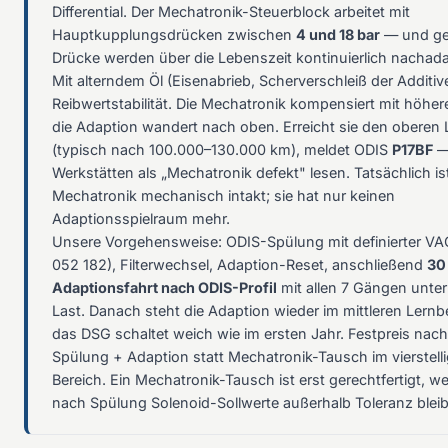
Differential. Der Mechatronik-Steuerblock arbeitet mit
Hauptkupplungsdrücken zwischen
4 und 18 bar
— und ge
Drücke werden über die Lebenszeit kontinuierlich nachadap
Mit alterndem Öl (Eisenabrieb, Scherverschleiß der Additive
Reibwertstabilität. Die Mechatronik kompensiert mit höhe
die Adaption wandert nach oben. Erreicht sie den oberen 
(typisch nach 100.000–130.000 km), meldet ODIS
P17BF
—
Werkstätten als „Mechatronik defekt" lesen. Tatsächlich is
Mechatronik mechanisch intakt; sie hat nur keinen
Adaptionsspielraum mehr.
Unsere Vorgehensweise: ODIS-Spülung mit definierter V
052 182), Filterwechsel, Adaption-Reset, anschließend
30
Adaptionsfahrt nach ODIS-Profil
mit allen 7 Gängen unter 
Last. Danach steht die Adaption wieder im mittleren Lernb
das DSG schaltet weich wie im ersten Jahr. Festpreis nach
Spülung + Adaption statt Mechatronik-Tausch im vierstell
Bereich. Ein Mechatronik-Tausch ist erst gerechtfertigt, 
nach Spülung Solenoid-Sollwerte außerhalb Toleranz blei