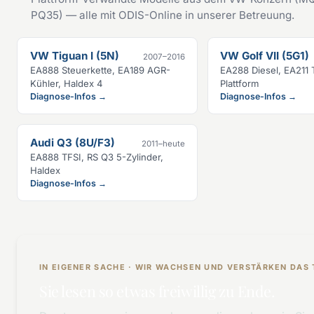
PQ35) — alle mit ODIS-Online in unserer Betreuung.
VW Tiguan I (5N)
VW Golf VII (5G1)
2007–2016
EA888 Steuerkette, EA189 AGR-
EA288 Diesel, EA211
Kühler, Haldex 4
Plattform
Diagnose-Infos →
Diagnose-Infos →
Audi Q3 (8U/F3)
2011–heute
EA888 TFSI, RS Q3 5-Zylinder,
Haldex
Diagnose-Infos →
IN EIGENER SACHE · WIR WACHSEN UND VERSTÄRKEN DAS
Sie lesen so etwas freiwillig zu Ende.