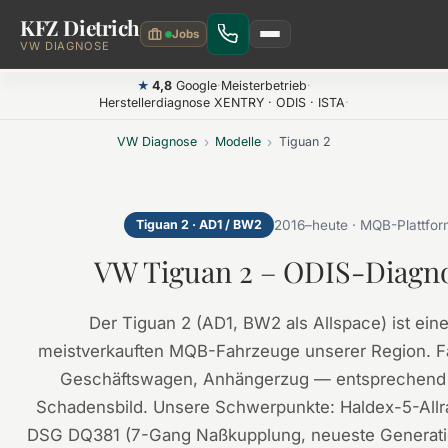
KFZ Dietrich
Zum Hauptinhalt springen
VW DIAGNOSE
4,8
Google
·
Meisterbetrieb
·
★
Herstellerdiagnose XENTRY · ODIS · ISTA
·
VW Diagnose
›
Modelle
›
Tiguan 2
Tiguan 2 · AD1 / BW2
2016–heute · MQB-Plattfor
VW Tiguan 2 – ODIS-Diagn
Der Tiguan 2 (AD1, BW2 als Allspace) ist ein
meistverkauften MQB-Fahrzeuge unserer Region. Fa
Geschäftswagen, Anhängerzug — entsprechend b
Schadensbild. Unsere Schwerpunkte: Haldex-5-Allr
DSG DQ381 (7-Gang Naßkupplung, neueste Generatio