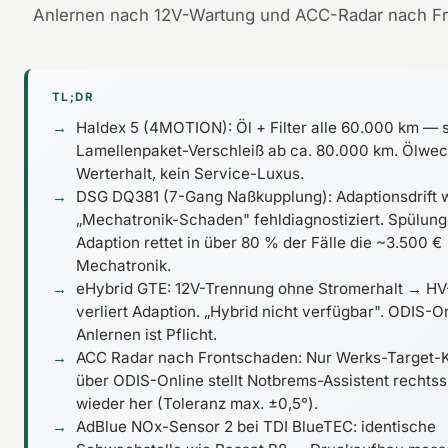
Anlernen nach 12V-Wartung und ACC-Radar nach F
TL;DR
Haldex 5 (4MOTION): Öl + Filter alle 60.000 km — 
Lamellenpaket-Verschleiß ab ca. 80.000 km. Ölwech
Werterhalt, kein Service-Luxus.
DSG DQ381 (7-Gang Naßkupplung): Adaptionsdrift wi
„Mechatronik-Schaden" fehldiagnostiziert. Spülun
Adaption rettet in über 80 % der Fälle die ~3.500 €
Mechatronik.
eHybrid GTE: 12V-Trennung ohne Stromerhalt → H
verliert Adaption. „Hybrid nicht verfügbar". ODIS-O
Anlernen ist Pflicht.
ACC Radar nach Frontschaden: Nur Werks-Target-K
über ODIS-Online stellt Notbrems-Assistent rechtss
wieder her (Toleranz max. ±0,5°).
AdBlue NOx-Sensor 2 bei TDI BlueTEC: identische