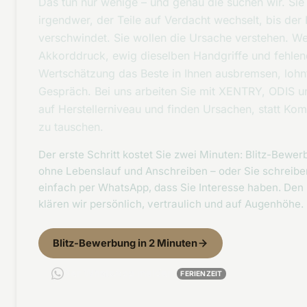
Das tun nur wenige – und genau die suchen wir. Sie 
irgendwer, der Teile auf Verdacht wechselt, bis der 
verschwindet. Sie wollen die Ursache verstehen. W
Akkorddruck, ewig dieselben Handgriffe und fehle
Wertschätzung das Beste in Ihnen ausbremsen, lohnt
Gespräch. Bei uns arbeiten Sie mit XENTRY, ODIS u
auf Herstellerniveau und finden Ursachen, statt Ko
zu tauschen.
Der erste Schritt kostet Sie zwei Minuten: Blitz-Bewe
ohne Lebenslauf und Anschreiben – oder Sie schreibe
einfach per WhatsApp, dass Sie Interesse haben. Den
klären wir persönlich, vertraulich und auf Augenhöhe.
Blitz-Bewerbung in 2 Minuten
Per WhatsApp melden
FERIENZEIT