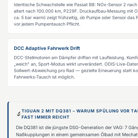
Identische Schwachstelle wie Passat B8: NOx-Sensor 2 nac
altert nach 100.000 km, P229F. Druckaufbau-Messung mit OD
ca. 5 bar warm) zeigt frühzeitig, ob Pumpe oder Sensor das 
vor jedem Pumpentausch Pflicht.
DCC Adaptive Fahrwerk Drift
DCC-Stellmotoren am Dämpfer driften mit Laufleistung. Komfor
„weich" an, Sport-Modus wirkt unverändert. ODIS-Live-Date
Sollwert-Abweichung pro Rad — gezielte Erneuerung statt ko
Fahrwerks-Tausch ist möglich.
TIGUAN 2 MIT DQ381 – WARUM SPÜLUNG VOR T
🔬
FAST IMMER REICHT
Die DQ381 ist die jüngste DSG-Generation der VAG: 7 Gän
Naßkupplungen in einem gemeinsamen Ölbad mit Mechat