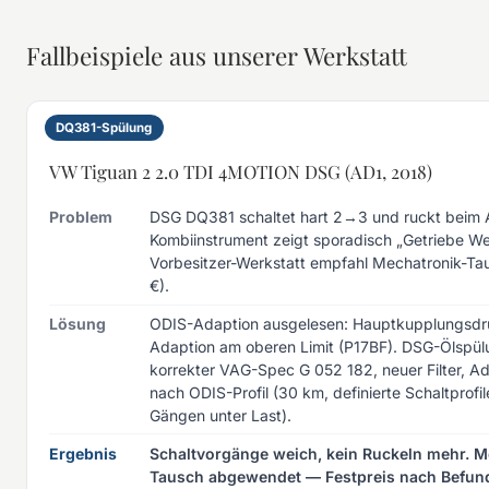
Fallbeispiele aus unserer Werkstatt
DQ381-Spülung
VW Tiguan 2 2.0 TDI 4MOTION DSG (AD1, 2018)
Problem
DSG DQ381 schaltet hart 2→3 und ruckt beim 
Kombiinstrument zeigt sporadisch „Getriebe We
Vorbesitzer-Werkstatt empfahl Mechatronik-Ta
€).
Lösung
ODIS-Adaption ausgelesen: Hauptkupplungsdr
Adaption am oberen Limit (P17BF). DSG-Ölspül
korrekter VAG-Spec G 052 182, neuer Filter, Ad
nach ODIS-Profil (30 km, definierte Schaltprofile
Gängen unter Last).
Ergebnis
Schaltvorgänge weich, kein Ruckeln mehr. M
Tausch abgewendet — Festpreis nach Befund