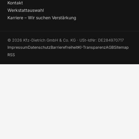
Kontakt
Werkstattauswahl
Karriere – Wir suchen Verstärkung
© 2026 Kfz-Dietrich GmbH & Co. KG · USt-IdNr: DE284970717
Impressum
Datenschutz
Barrierefreiheit
KI-Transparenz
AGB
Sitemap
RSS